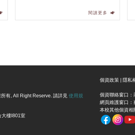
閱讀更多
個資政策 | 隱私
個資聯絡窗口：莊
l Right Reserve. 請詳見
使用規
網頁維護窗口：蔡
本校其他個資相
大樓I801室