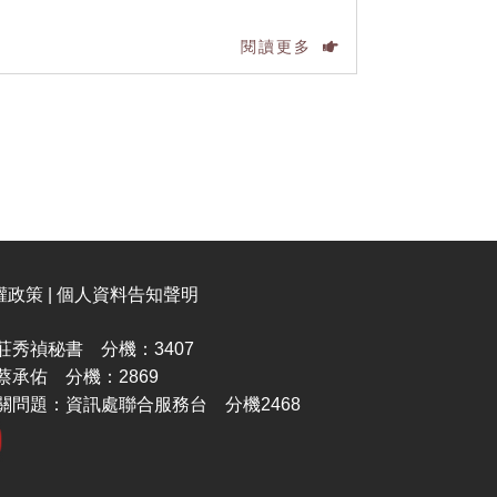
閱讀更多
權政策 | 個人資料告知聲明
秀禎秘書 分機：3407
承佑 分機：2869
關問題：資訊處聯合服務台 分機2468