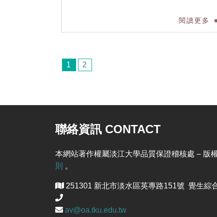
閱讀更多
1
2
聯絡資訊 CONTACT
本網站著作權屬淡江大學品質保證稽核處 – 版權所有, Al
則
。
251301 新北市淡水區英專路151號 覺生綜合
av@oa.tku.edu.tw