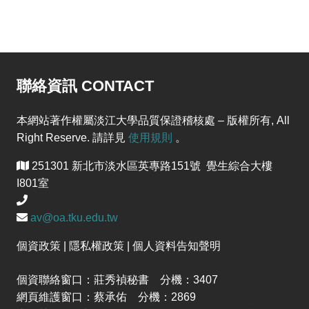
聯絡資訊 CONTACT
本網站著作權屬淡江大學品質保證稽核處 – 版權所有, All
Right Reserve. 請詳見
使用規則
。
251301 新北市淡水區英專路151號 覺生綜合大樓
I801室
av@oa.tku.edu.tw
個資政策 | 隱私權政策 | 個人資料告知聲明
個資聯絡窗口：莊秀禎秘書 分機：3407
網頁維護窗口：蔡承佑 分機：2869