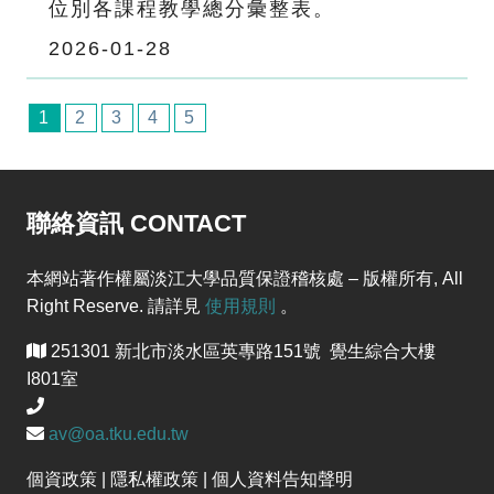
位別各課程教學總分彙整表。
2026-01-28
1
2
3
4
5
聯絡資訊 CONTACT
本網站著作權屬淡江大學品質保證稽核處 – 版權所有, All
Right Reserve. 請詳見
使用規則
。
251301 新北市淡水區英專路151號 覺生綜合大樓
I801室
av@oa.tku.edu.tw
個資政策 | 隱私權政策 | 個人資料告知聲明