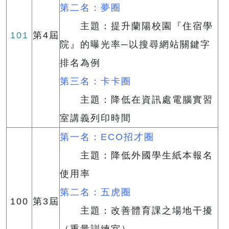
第二名：夢圈
主題：提升蘭陽校園『住宿學
101
第4屆
院』的曝光率─以搜尋網站關鍵字
排名為例
第三名：卡卡圈
主題：降低在資訊處電腦實習
室講義列印時間
第一名：ECO招才圈
主題：降低外國學生紙本報名
使用率
第二名：五虎圈
100
第3屆
主題：改善體育課之場地干擾
（重量訓練室）