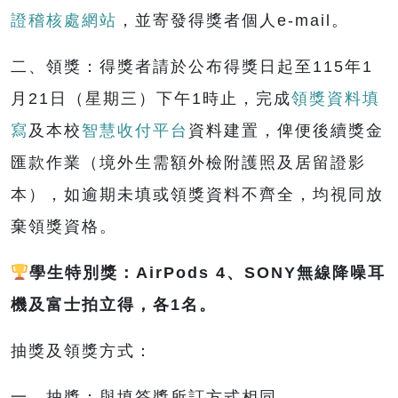
證稽核處網站
，並寄發得獎者個人e-mail。
二、領獎：得獎者請於公布得獎日起至115年1
月21日（星期三）下午1時止，完成
領獎資料填
寫
及本校
智慧收付平台
資料建置，俾便後續獎金
匯款作業（境外生需額外檢附護照及居留證影
本），如逾期未填或領獎資料不齊全，均視同放
棄領獎資格。
學生特別獎：
AirPods 4
、
SONY
無線降噪耳
機及富士拍立得，各
1
名。
抽獎及領獎方式：
一、抽獎：與填答獎所訂方式相同。