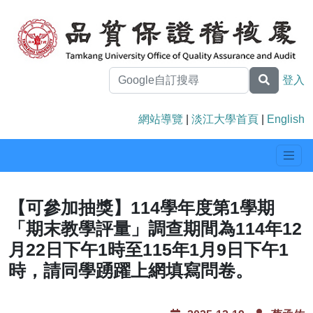
登入
網站導覽
|
淡江大學首頁
|
English
【可參加抽獎】114學年度第1學期
「期末教學評量」調查期間為114年12
月22日下午1時至115年1月9日下午1
時，請同學踴躍上網填寫問卷。