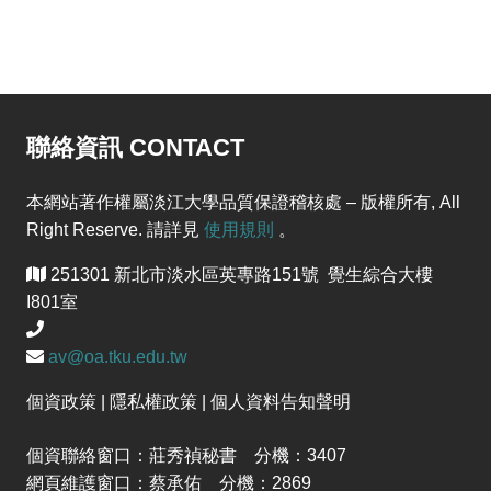
聯絡資訊 CONTACT
本網站著作權屬淡江大學品質保證稽核處 – 版權所有, All
Right Reserve. 請詳見
使用規則
。
251301 新北市淡水區英專路151號 覺生綜合大樓
I801室
av@oa.tku.edu.tw
個資政策 | 隱私權政策 | 個人資料告知聲明
個資聯絡窗口：莊秀禎秘書 分機：3407
網頁維護窗口：蔡承佑 分機：2869