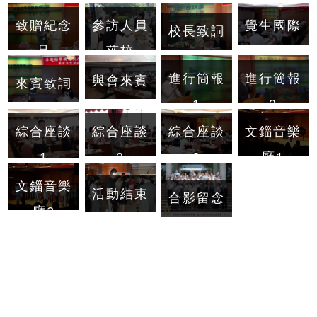
覺生國際
致贈紀念
參訪人員
校長致詞
會議廳會
品
蒞校
場
進行簡報
進行簡報
與會來賓
來賓致詞
1
2
綜合座談
綜合座談
文錙音樂
綜合座談
3
2
廳1
1
文錙音樂
活動結束
合影留念
廳2