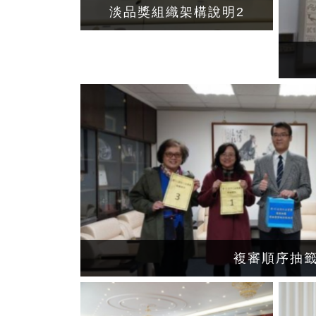
淡品獎組織架構說明2
複審順序抽