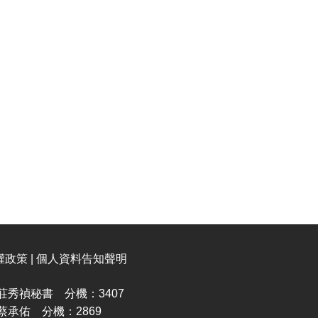
權政策 | 個人資料告知聲明
秀禎秘書 分機：3407
承佑 分機：2869