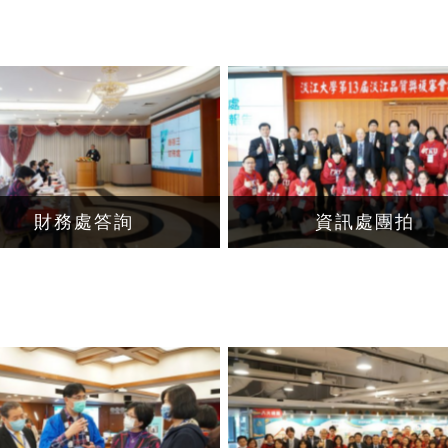
財務處答詢
資訊處團拍