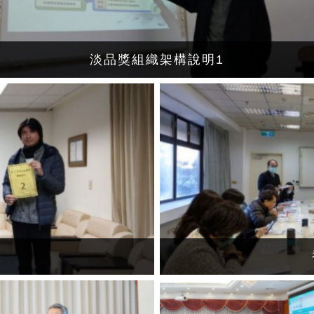
淡品獎組織架構說明1
籤