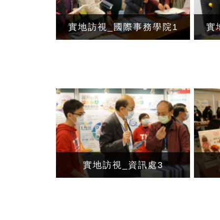
實地訪視_國際事務學院1
實
實地訪視_資訊處3