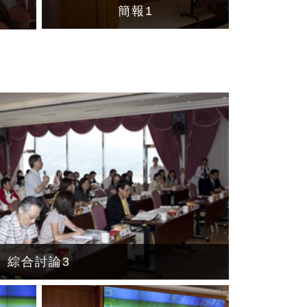
簡報1
綜合討論3