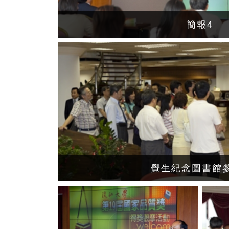
簡報4
覺生紀念圖書館