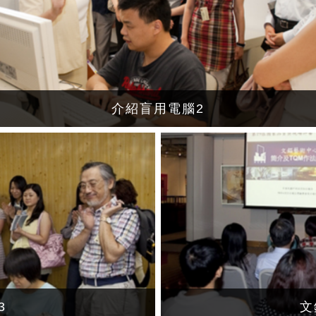
介紹盲用電腦2
3
文