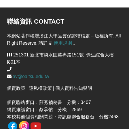
聯絡資訊 CONTACT
本網站著作權屬淡江大學品質保證稽核處 – 版權所有, All
Right Reserve. 請詳見
使用規則
。
251301 新北市淡水區英專路151號 覺生綜合大樓
I801室
av@oa.tku.edu.tw
個資政策 | 隱私權政策 | 個人資料告知聲明
個資聯絡窗口：莊秀禎秘書 分機：3407
網頁維護窗口：蔡承佑 分機：2869
本校其他個資相關問題：資訊處聯合服務台 分機2468