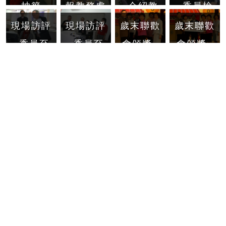
抽籤
報教務處
_介紹教
_委員檢
推動
務處同仁
視書面資
現場訪評
現場訪評
歲末聯歡
歲末聯歡
TQM過
料
_委員至
_委員至
會頒獎_
會頒獎_
程
課務組了
註冊組了
獎座
獎金
解電腦系
解電腦系
150,000
統
統
元