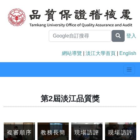
登入
網站導覽
|
淡江大學首頁
|
English
第2屆淡江品質獎
複審順序
教務長簡
現場訪評
現場訪評