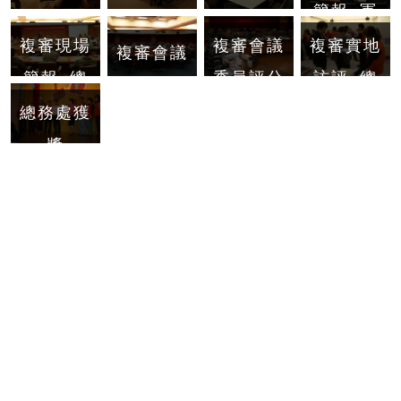
簡報_軍
訓室
複審現場
複審會議
複審實地
複審會議
簡報_總
委員評分
訪評_總
務處
務處
總務處獲
獎