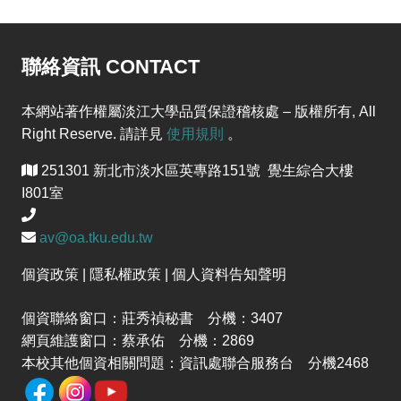
聯絡資訊 CONTACT
本網站著作權屬淡江大學品質保證稽核處 – 版權所有, All
Right Reserve. 請詳見
使用規則
。
251301 新北市淡水區英專路151號 覺生綜合大樓
I801室
av@oa.tku.edu.tw
個資政策 | 隱私權政策 | 個人資料告知聲明
個資聯絡窗口：莊秀禎秘書 分機：3407
網頁維護窗口：蔡承佑 分機：2869
本校其他個資相關問題：資訊處聯合服務台 分機2468