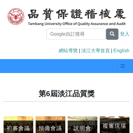
登入
網站導覽
|
淡江大學首頁
|
English
第6屆淡江品質獎
複審現場
初審會議
預備會議
說明會