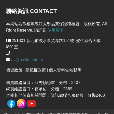
聯絡資訊 CONTACT
本網站著作權屬淡江大學品質保證稽核處 – 版權所有, All
Right Reserve. 請詳見
使用規則
。
251301 新北市淡水區英專路151號 覺生綜合大樓
I801室
av@oa.tku.edu.tw
個資政策 | 隱私權政策 | 個人資料告知聲明
個資聯絡窗口：莊秀禎秘書 分機：3407
網頁維護窗口：蔡承佑 分機：2869
本校其他個資相關問題：資訊處聯合服務台 分機2468