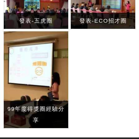
發表-五虎圈
發表-ECO招才圈
99年度得獎圈經驗分
享