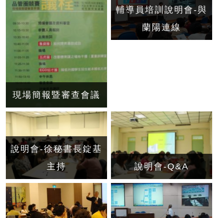
輔導員培訓說明會-與
蘭陽連線
現場簡報暨審查會議
說明會-徐秘書長錠基
主持
說明會-Q&A