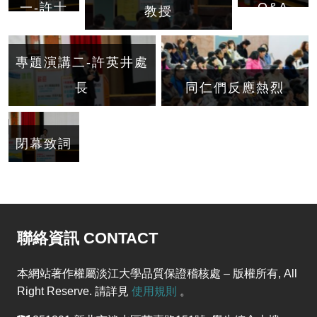
Q&A
一-許士
教授
軍講座教
授
專題演講二-許英井處
長
同仁們反應熱烈
閉幕致詞
聯絡資訊 CONTACT
本網站著作權屬淡江大學品質保證稽核處 – 版權所有, All
Right Reserve. 請詳見
使用規則
。