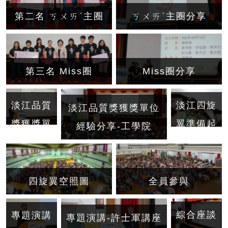
第二名 ㄎㄨㄞˋ主圈
ㄎㄨㄞˋ主圈分享
第三名 Miss圈
Miss圈分享
淡江品質
淡江四旋
淡江品質獎獲獎單位
獎獲獎單
翼準備起
經驗分享-工學院
位經驗分
飛
享-工學
院
四旋翼空照圖
全員參與
綜合座談
專題演講
專題演講-許士軍講座