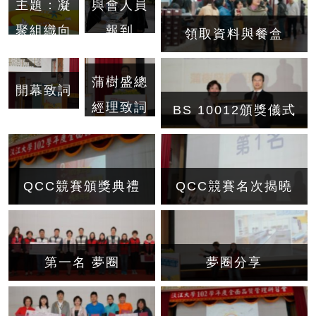
與會人員
主題：凝
報到
聚組織向
領取資料與餐盒
心力，激
發創新品
蒲樹盛總
開幕致詞
質服務
經理致詞
BS 10012頒獎儀式
QCC競賽頒獎典禮
QCC競賽名次揭曉
第一名 夢圈
夢圈分享