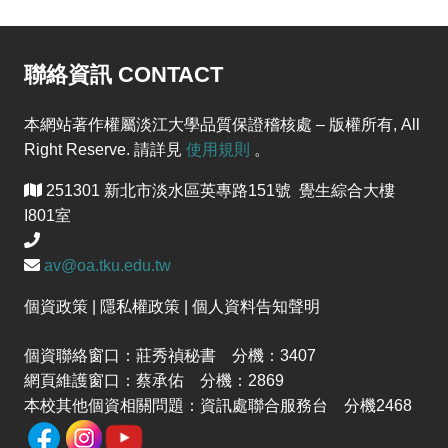
聯絡資訊 CONTACT
本網站著作權屬淡江大學品質保證稽核處 – 版權所有, All
Right Reserve. 請詳見
使用規則
。
251301 新北市淡水區英專路151號 覺生綜合大樓
I801室
av@oa.tku.edu.tw
個資政策 | 隱私權政策 | 個人資料告知聲明
個資聯絡窗口：莊秀禎秘書 分機：3407
網頁維護窗口：蔡承佑 分機：2869
本校其他個資相關問題：資訊處聯合服務台 分機2468