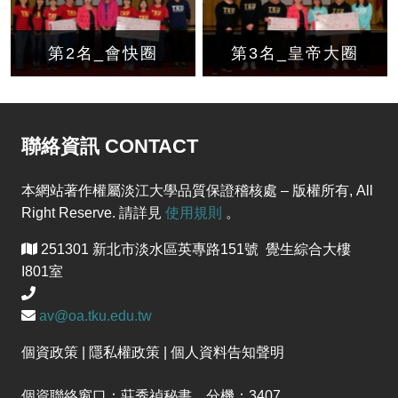
第2名_會快圈
第3名_皇帝大圈
聯絡資訊 CONTACT
本網站著作權屬淡江大學品質保證稽核處 – 版權所有, All
Right Reserve. 請詳見
使用規則
。
251301 新北市淡水區英專路151號 覺生綜合大樓
I801室
av@oa.tku.edu.tw
個資政策 | 隱私權政策 | 個人資料告知聲明
個資聯絡窗口：莊秀禎秘書 分機：3407