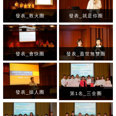
發表_救火圈
發表_就是你圈
發表_會快圈
發表_蓋世無雙圈
發表_操人圈
第1名_三全圈