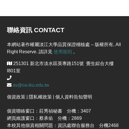
聯絡資訊 CONTACT
本網站著作權屬淡江大學品質保證稽核處 – 版權所有, All
Right Reserve. 請詳見
使用規則
。
251301 新北市淡水區英專路151號 覺生綜合大樓
I801室
av@oa.tku.edu.tw
個資政策 | 隱私權政策 | 個人資料告知聲明
個資聯絡窗口：莊秀禎秘書 分機：3407
網頁維護窗口：蔡承佑 分機：2869
本校其他個資相關問題：資訊處聯合服務台 分機2468