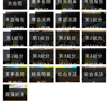
專填報告
董事長開
校長開幕
大合照
(一)工學
幕致詞
致詞
院的雙軌
專題報告
專題演將
專題演講
第1組分
轉型
(二)轉型
(一)我國
(二)校務
組討論1
中的教務
CSR、
發展執行
第1組分
第1組分
第2組分
第2組分
工作：創
USR及
力再超
組結論報
組討論2
組討論1
組討論2
新與超越
SDGs之
越-從教
告1
第2組分
第3組分
第3組分
第3組分
推動現況
學實踐研
組結論報
組討論1
組討論2
組結論報
及其對大
究、USR
告
告
綜合座談
董事長閉
校長閉幕
綜合座談
學校務經
談起
1
幕致詞
致詞
2
營之意義
圓滿結束
及助益