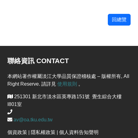
回總覽
聯絡資訊 CONTACT
本網站著作權屬淡江大學品質保證稽核處 – 版權所有, All
Right Reserve. 請詳見
使用規則
。
251301 新北市淡水區英專路151號 覺生綜合大樓
I801室
av@oa.tku.edu.tw
個資政策 | 隱私權政策 | 個人資料告知聲明