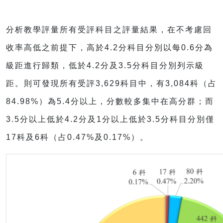
分析教學評量所有受評科目之評量結果，在不考慮回
收率高低之前提下，高於
4.2
分科目分別以每
0.6
分為
級距進行歸類，低於
4.2
分及
3.5
分科目分別列示級
距。則可發現所有受評
3,629
科目中，有
3,084
科（占
84.98%
）為
5.4
分以上，分數較多集中在高分群；而
3.5
分以上低於
4.2
分及
1
分以上低於
3.5
分科目分別僅
17
科及
6
科（占
0.47%
及
0.17%
）。