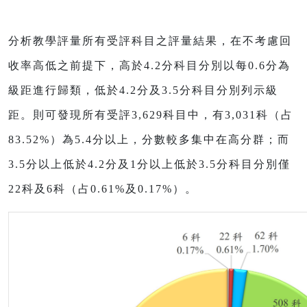
分析教學評量所有受評科目之評量結果，在不考慮回
收率高低之前提下，高於
4.2
分科目分別以每
0.6
分為
級距進行歸類，低於
4.2
分及
3.5
分科目分別列示級
距。則可發現所有受評
3,629
科目中，有
3,031
科（占
83.52%
）為
5.4
分以上，分數較多集中在高分群；而
3.5
分以上低於
4.2
分及
1
分以上低於
3.5
分科目分別僅
22
科及
6
科（占
0.61%
及
0.17%
）。