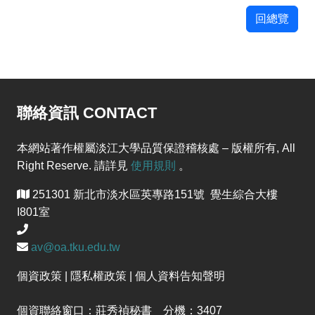
回總覽
聯絡資訊 CONTACT
本網站著作權屬淡江大學品質保證稽核處 – 版權所有, All
Right Reserve. 請詳見
使用規則
。
251301 新北市淡水區英專路151號 覺生綜合大樓
I801室
av@oa.tku.edu.tw
個資政策 | 隱私權政策 | 個人資料告知聲明
個資聯絡窗口：莊秀禎秘書 分機：3407