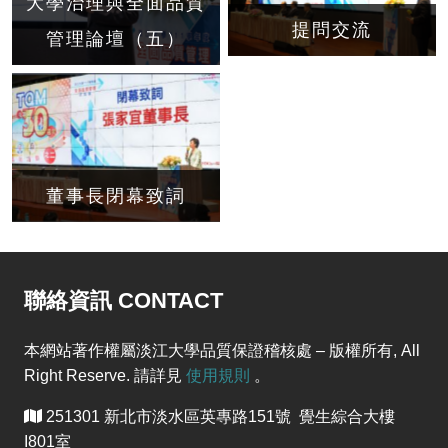
大學治理與全面品質
提問交流
管理論壇（五）
董事長閉幕致詞
聯絡資訊 CONTACT
本網站著作權屬淡江大學品質保證稽核處 – 版權所有, All
Right Reserve. 請詳見
使用規則
。
251301 新北市淡水區英專路151號 覺生綜合大樓
I801室