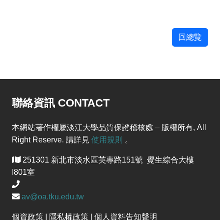
回總覽
聯絡資訊 CONTACT
本網站著作權屬淡江大學品質保證稽核處 – 版權所有, All
Right Reserve. 請詳見
使用規則
。
251301 新北市淡水區英專路151號 覺生綜合大樓
I801室
av@oa.tku.edu.tw
個資政策 | 隱私權政策 | 個人資料告知聲明