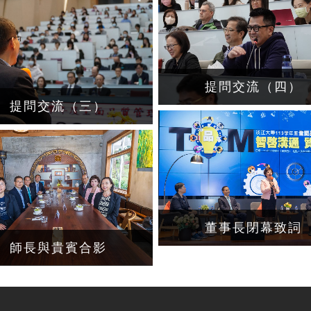
提問交流（四）
提問交流（三）
董事長閉幕致詞
師長與貴賓合影