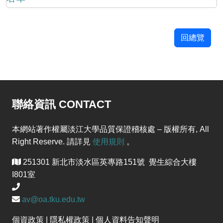
回總覽
聯絡資訊 CONTACT
本網站著作權屬淡江大學品質保證稽核處 – 版權所有, All
Right Reserve. 請詳見
使用規則
。
251301 新北市淡水區英專路151號 覺生綜合大樓
I801室
av@oa.tku.edu.tw
個資政策 | 隱私權政策 | 個人資料告知聲明