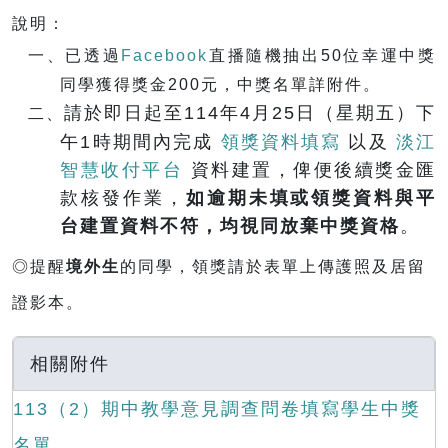
說明：
一、已透過
Facebook
直播隨機抽出50位幸運中獎
同學獲得獎金200元，中獎名單詳附件。
請於即日起至114年4月25日（星期五）下
二、
午1時期間內完成
領獎資料填寫
以及
淡江
智慧收付平台
資料建置，俾便後續獎金匯
款核發作業，
如逾期未填或領獎資料與平
台建置資料不符，均視同放棄中獎資格
。
◎提醒
境外生
的同學，領獎請於表單上傳護照及居留
證影本。
相關附件
113（2）期中教學意見調查問卷填寫學生中獎
名單