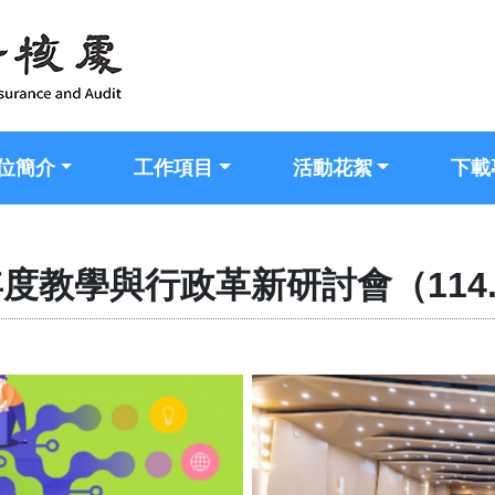
位簡介
工作項目
活動花絮
下載
年度教學與行政革新研討會（114.0