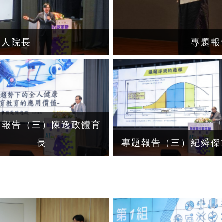
立人院長
專題報
題報告（三）陳逸政體育
長
專題報告（三）紀舜傑