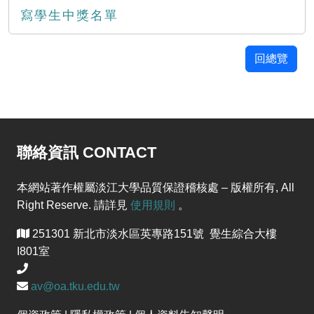
寫學生中獎名單
回總覽
聯絡資訊 CONTACT
本網站著作權屬淡江大學品質保證稽核處 – 版權所有, All
Right Reserve. 請詳見
使用規則
。
251301 新北市淡水區英專路151號 覺生綜合大樓
I801室
av@oa.tku.edu.tw