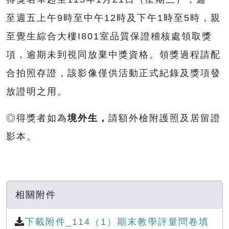
至週五上午9時至中午12時及下午1時至5時，親
至覺生綜合大樓I801室品質保證稽核處領取獎
項，逾期未到視同放棄中獎資格。領獎過程請配
合拍照存證，該影像僅供活動正式紀錄及獎項發
放證明之用。
◎得獎者如為
境外生，
請額外檢附護照及居留證
影本。
相關附件
下載附件_114（1）期末教學評量問卷填