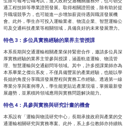
生除可報考公職考試，進入政府交通機關服務外，也可朝交
通工程技師等專業證照發展。取得相關證照後，除有助於提
升職場競爭力，也可能進一步增加薪資待遇與職涯發展機
會。此外，學生亦可投入運輸業者、物流企業、智慧運輸公
司及交通科技產業等相關領域，具備良好的未來發展潛力。
特色 3：多位具實務經驗的業界主管授課
本系長期與交通運輸相關產業保持緊密合作，邀請多位具深
厚實務經驗的業界主管參與授課，涵蓋軌道運輸、物流管
理、智慧運輸與交通顧問等領域。其中，許多授課業師亦為
本系畢業之傑出系友，不僅具備豐富的產業經驗，也能以學
長姐的角度分享職涯發展歷程與實務工作經驗。透過第一線
專業分享與案例導入，學生能更貼近產業現場，掌握最新發
展趨勢，並累積跨領域應用與實務問題解決能力。
特色 4：具參與實務與研究計畫的機會
本系設有「運輸與物流研究中心」長期承接政府與產業的交
通運輸相關研究與實務專案。此外，系上多位教師亦持續執