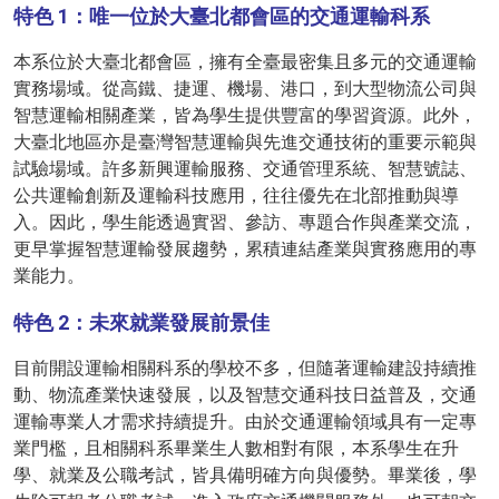
特色 1：唯一位於大臺北都會區的交通運輸科系
本系位於大臺北都會區，擁有全臺最密集且多元的交通運輸
實務場域。從高鐵、捷運、機場、港口，到大型物流公司與
智慧運輸相關產業，皆為學生提供豐富的學習資源。此外，
大臺北地區亦是臺灣智慧運輸與先進交通技術的重要示範與
試驗場域。許多新興運輸服務、交通管理系統、智慧號誌、
公共運輸創新及運輸科技應用，往往優先在北部推動與導
入。因此，學生能透過實習、參訪、專題合作與產業交流，
更早掌握智慧運輸發展趨勢，累積連結產業與實務應用的專
業能力。
特色 2：未來就業發展前景佳
目前開設運輸相關科系的學校不多，但隨著運輸建設持續推
動、物流產業快速發展，以及智慧交通科技日益普及，交通
運輸專業人才需求持續提升。由於交通運輸領域具有一定專
業門檻，且相關科系畢業生人數相對有限，本系學生在升
學、就業及公職考試，皆具備明確方向與優勢。畢業後，學