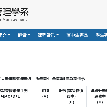
簡介
師資
課程資訊
高中生專區
學生
江大學運輸管理學系、所畢業生-畢業滿1年就業情形
握就業情形學生數
在職
服役(或等待服
繼續升學
+B+C+D+E）
（A）
役中)
進修中
（B）
（C）