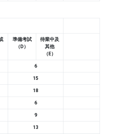
或
準備考試
待業中及
（D）
其他
（E）
6
15
18
6
9
13