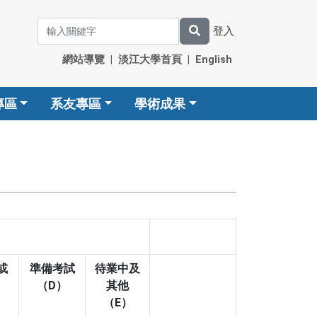
登入
網站導覽
|
淡江大學首頁
|
English
專區
系友專區
學術成果
或
準備考試
待業中及
（D）
其他
（E）