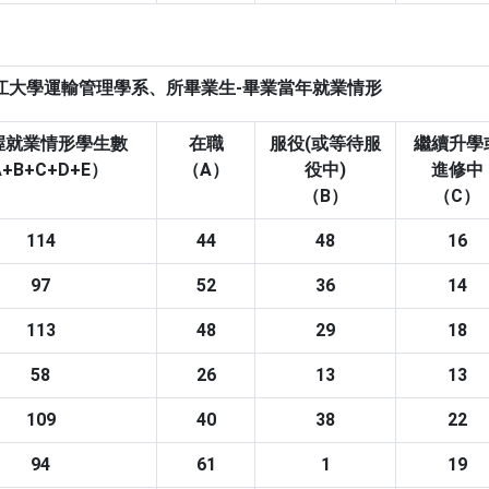
江大學運輸管理學系、所畢業生-畢業當年就業情形
握就業情形學生數
在職
服役(或等待服
繼續升學
+B+C+D+E）
（A）
役中)
進修中
（B）
（C）
114
44
48
16
97
52
36
14
113
48
29
18
58
26
13
13
109
40
38
22
94
61
1
19