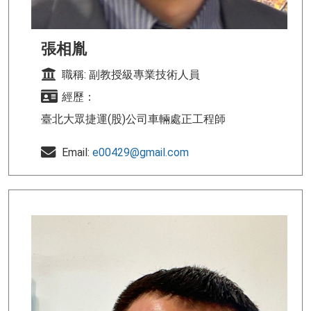
張相胤
職稱: 副教授級專業技術人員
經歷：
臺北大眾捷運(股)公司車輛處正工程師
Email:
e00429@gmail.com