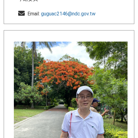
Email:
guguac2146@ndc.gov.tw