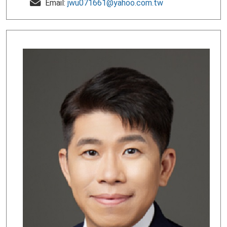
Email:
jwu071661@yahoo.com.tw