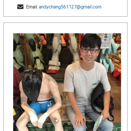
Email:
andychang561127@gmail.com