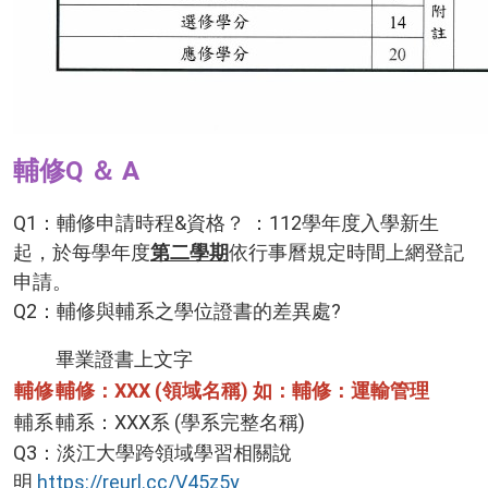
輔修Q ＆ A
Q1：輔修申請時程&資格？ ：112學年度入學新生
起，於每學年度
第二學期
依行事曆規定時間上網登記
申請。
Q2：輔修與輔系之學位證書的差異處?
畢業證書上文字
輔修
輔修：XXX (領域名稱) 如：輔修：運輸管理
輔系
輔系：XXX系 (學系完整名稱)
Q3：淡江大學跨領域學習相關說
明
https://reurl.cc/V45z5y